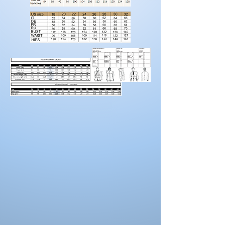
modification de couleur, de coupe.
Rendez-vous sur la catégorie accessoires
hommes
Pour prendre vos mesures!
Préparez une feuille de référence
sur
laquelle vous pouvez noter les mesures et
maintenez une
bonne posture
lorsque vous
positionnez le mètre ruban.
Demandez à un
ami de vous aider.
Portez des chaussures avec la hauteur de
talon correcte pour les mesures d’ourlet ou
d’entrejambe.
Reportez-vous au tableau des prises de
mesures
La couleur des costumes peut se
différencier de celle ci sur la photo.
La couleur depend aussi des paramètres de
votre moniteur, des paramètres de
l'appareil photo et des conditions séance
photo.