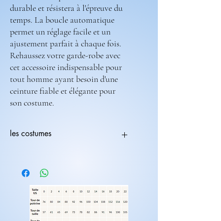
durable et résistera à l'épreuve du
temps. La boucle automatique
permet un réglage facile et un
ajustement parfait à chaque fois.
Rehaussez votre garde-robe avec
cet accessoire indispensable pour
tout homme ayant besoin d'une
ceinture fiable et élégante pour
son costume.
les costumes
Tous les costumes sont modifiables.
Vous pouvez choisir une coupe avec une
couleur différente
ex:(coupe 236-708) ( couleur 235-682).
Les costumes nécessite 2 mois de
fabrications.
Laissez nous un message pour toutes