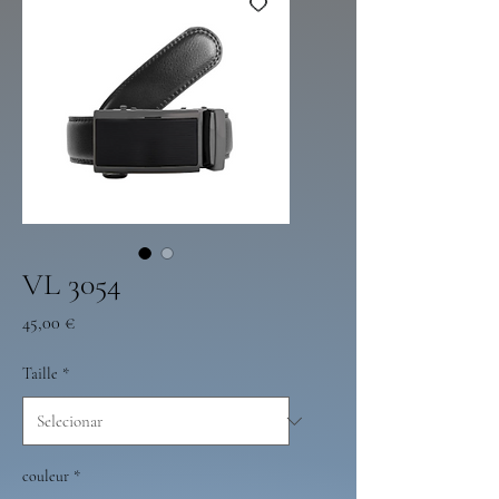
VL 3054
Preço
45,00 €
Taille
*
couleur
*