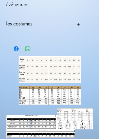
événement.
les costumes
Tous les costumes sont modifiables.
Vous pouvez choisir une coupe avec une
couleur différente
ex:(coupe 236-708) ( couleur 235-682).
Les costumes nécessite 2 mois de
fabrications.
Laissez nous un message pour toutes
modification de couleur, de coupe.
Rendez-vous sur la catégorie accessoires
hommes
Pour prendre vos mesures!
Préparez une feuille de référence
sur
laquelle vous pouvez noter les mesures et
maintenez une
bonne posture
lorsque vous
positionnez le mètre ruban.
Demandez à un
ami de vous aider.