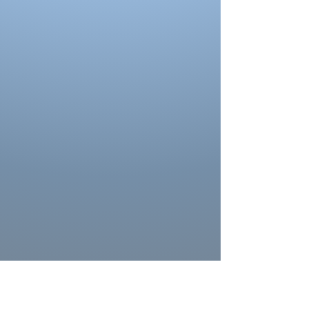
Portez des chaussures avec la hauteur de
talon correcte pour les mesures d’ourlet ou
d’entrejambe.
Reportez-vous au tableau des prises de
mesures
La couleur des costumes peut se
différencier de celle ci sur la photo.
La couleur depend aussi des paramètres de
votre moniteur, des paramètres de
l'appareil photo et des conditions séance
photo.