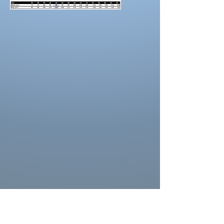
ami de vous aider.
Portez des chaussures avec la hauteur de
talon correcte pour les mesures d’ourlet ou
d’entrejambe.
Reportez-vous au tableau des prises de
mesures
La couleur des costumes peut se
différencier de celle ci sur la photo.
La couleur depend aussi des paramètres de
votre moniteur, des paramètres de
l'appareil photo et des conditions séance
photo.