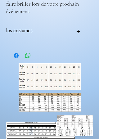
faire briller lors de votre prochain
événement.
les costumes
Tous les costumes sont modifiables.
Vous pouvez choisir une coupe avec une
couleur différente
ex:(coupe 236-708) ( couleur 235-682).
Les costumes nécessite 2 mois de
fabrications.
Laissez nous un message pour toutes
modification de couleur, de coupe.
Rendez-vous sur la catégorie accessoires
hommes
Pour prendre vos mesures!
Préparez une feuille de référence
sur
laquelle vous pouvez noter les mesures et
maintenez une
bonne posture
lorsque vous
positionnez le mètre ruban.
Demandez à un