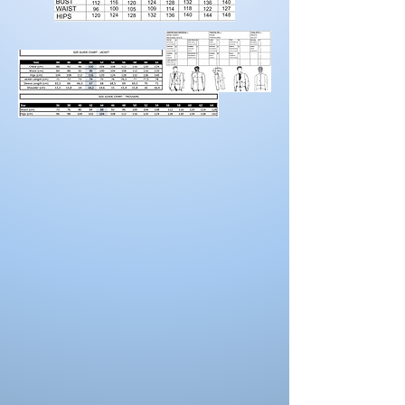
de taille
d’entrejambe.
La couleur de la robe peut se différencier de
Tour
88
92
96
100
104
108
celle ci sur la photo. La couleur depend
de
aussi des paramètres de votre moniteur, des
hanches
paramètres de l'appareil photo et des
conditions séance photo.
Taille us
16
18
20
22
Tour de
108
112
116
120
poitrine
Tour de
91
96
100
105
taille
Tour de
116
120
120
128
hanches