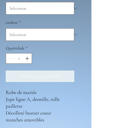
couleur
*
Quantidade
*
Adicionar ao carrinho
Robe de mariée
Jupe ligne A, dentelle, tulle
paillette
Décolleté bustier coeur
manches amovibles