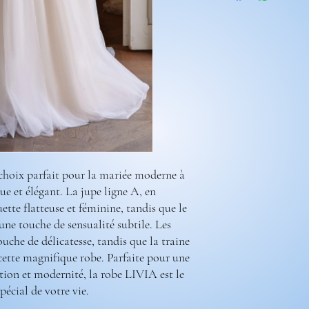
a votre créations.
suppléments dentelles
suppléments volumes
longueur traine
manches
Rendez-vous sur la caté
Pour prendre vos mesure
Préparez une feuille de 
les mesures et mainten
positionnez le mètre ru
Portez des chaussures av
mesures d’ourlet ou d’e
choix parfait pour la mariée moderne à
Reportez-vous au tablea
e et élégant. La jupe ligne A, en
La couleur de la robe peu
uette flatteuse et féminine, tandis que le
La couleur depend aussi
une touche de sensualité subtile. Les
paramètres de l'appareil
che de délicatesse, tandis que la traine
ette magnifique robe. Parfaite pour une
ition et modernité, la robe LIVIA est le
pécial de votre vie.