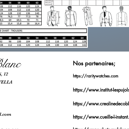
lanc
Nos partenaires;
, 12
https://raritywatches.com
VELLA
https://www.institut-lespujo
https://www.crealinedecobl
l.com
https://www.cueille-l-instant.