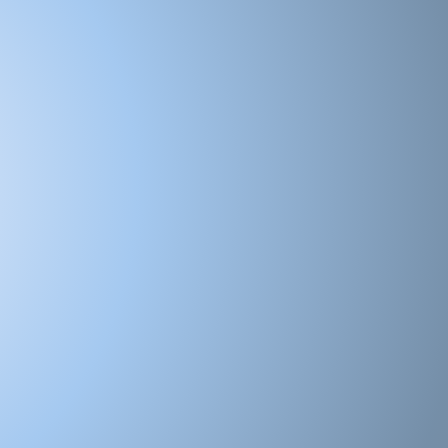
gorie personnalisation
s!
référence
sur laquelle vous pouvez noter
ez une
bonne posture
lorsque vous
ban.
Demandez à un ami de vous aider.
ec la hauteur de talon correcte pour les
ntrejambe.
u des prises de mesures
t se différencier de celle ci sur la photo.
 des paramètres de votre moniteur, des
 photo et des conditions séance photo.