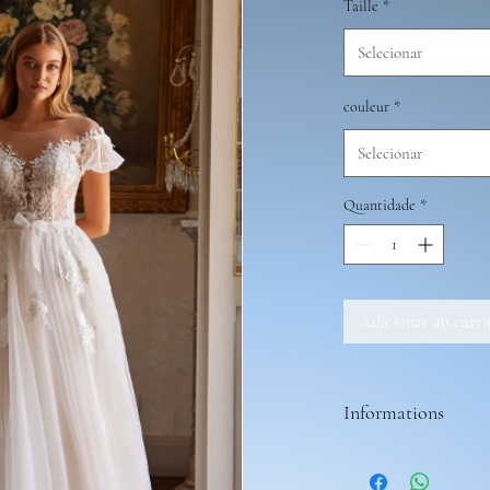
Taille
*
Selecionar
couleur
*
Selecionar
Quantidade
*
Adicionar ao carr
Informations
Les tenues nécessite 2 m
vous avez la possibilité