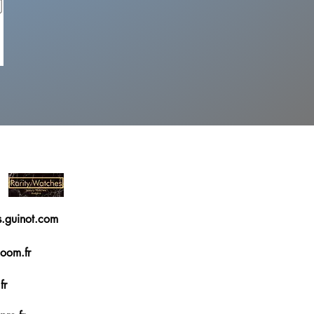
ls.guinot.com
oom.fr
fr