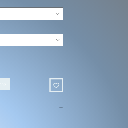
inho
ois de fabrications.
e d'ajouter des éléments supplémentaires