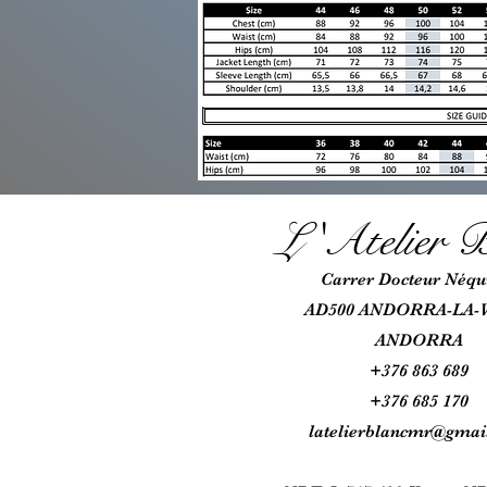
L 'Atel
ie
r B
Car
rer Docteur Néqui
AD500 ANDORRA-LA-
ANDORRA
+376 863 689
+376 685
170
latelierblancmr@gmai