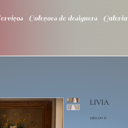
erviços
Coleçoes de designers
Galeria
LIVIA
Preço
1260,00 €