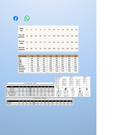
Les tenues nécessite 2 mois de fabrications.
vous avez la possibilitée d'ajouter des
éléments supplémentaires a votre
créations.
suppléments dentelles
suppléments volumes
longueur traine
manches
Rendez-vous sur la catégorie
personnalisation
Pour prendre vos mesures!
Préparez une feuille de référence
sur
laquelle vous pouvez noter les mesures et
maintenez une
bonne posture
lorsque vous
positionnez le mètre ruban.
Demandez à un
ami de vous aider.
Portez des chaussures avec la hauteur de
talon correcte pour les mesures d’ourlet ou
d’entrejambe.
Reportez-vous au tableau des prises de
mesures