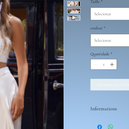
Taille
*
Selecionar
couleur
*
Selecionar
Quantidade
*
Adicionar ao carr
Informations
Les tenues nécessite 2 m
vous avez la possibilité