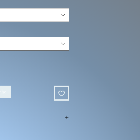
inho
ois de fabrications.
e d'ajouter des éléments supplémentaires