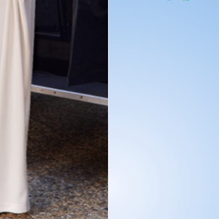
a votre créations.
suppléments dentelles
suppléments volumes
longueur traine
manches
Rendez-vous sur la caté
Pour prendre vos mesure
Préparez une feuille de 
les mesures et mainten
positionnez le mètre ru
Portez des chaussures av
mesures d’ourlet ou d’e
Reportez-vous au tablea
La couleur de la robe peu
La couleur depend aussi
paramètres de l'appareil