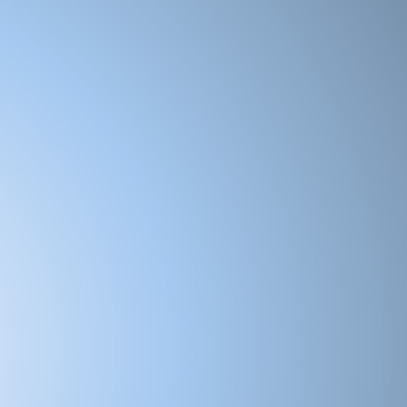
gorie personnalisation
s!
référence
sur laquelle vous pouvez noter
ez une
bonne posture
lorsque vous
ban.
Demandez à un ami de vous aider.
ec la hauteur de talon correcte pour les
ntrejambe.
u des prises de mesures
t se différencier de celle ci sur la photo.
 des paramètres de votre moniteur, des
 photo et des conditions séance photo.