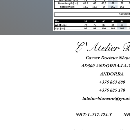
L 'Atel
ie
r B
Car
rer Docteur Néqui
AD500 ANDORRA-LA-
ANDORRA
+376 863 689
+376 685
170
latelierblancmr@gmai
NRT: L-717-423-Y N
R