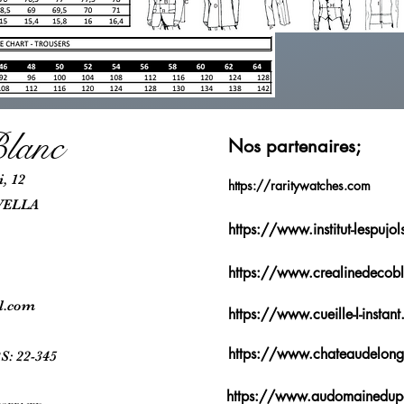
lanc
Nos partenaires;
, 12
https://raritywatches.com
VELLA
https://www.institut-lespujo
https://www.crealinedecobl
l.com
https://www.cueille-l-instant.
https://www.chateaudelongp
S: 22-345
https://www.audomainedu