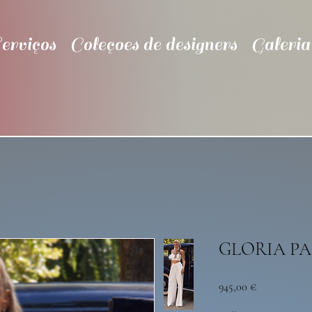
erviços
Coleçoes de designers
Galeria
GLORIA P
Preço
945,00 €