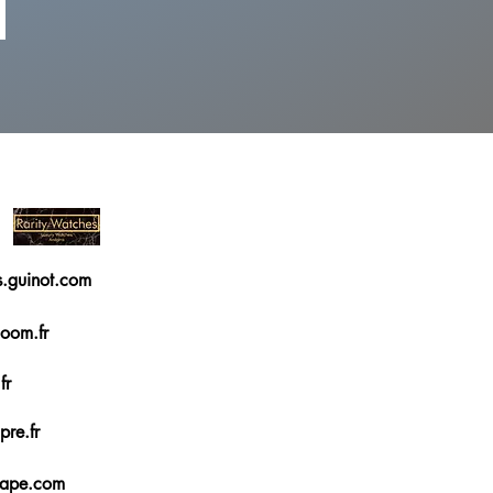
ls.guinot.com
oom.fr
fr
re.fr
pape.com