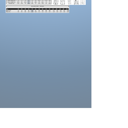
positionnez le mètre ruban.
Demandez à un
ami de vous aider.
Portez des chaussures avec la hauteur de
talon correcte pour les mesures d’ourlet ou
d’entrejambe.
Reportez-vous au tableau des prises de
mesures
La couleur de la robe peut se différencier de
celle ci sur la photo. La couleur depend
aussi des paramètres de votre moniteur, des
paramètres de l'appareil photo et des
conditions séance photo.