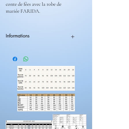
conte de fées avec la robe de
mariée FARIDA.
Informations
Les tenues nécessite 2 mois de fabrications.
vous avez la possibilitée d'ajouter des
éléments supplémentaires a votre
créations.
suppléments dentelles
suppléments volumes
longueur traine
manches
Rendez-vous sur la catégorie
personnalisation
Pour prendre vos mesures!
Préparez une feuille de référence
sur
laquelle vous pouvez noter les mesures et
maintenez une
bonne posture
lorsque vous