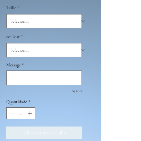
Taille
*
couleur
*
Message
*
0/500
Quantidade
*
Adicionar ao carrinho