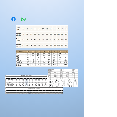
Les tenues nécessite 2 mois de fabrications.
vous avez la possibilitée d'ajouter des
éléments supplémentaires a votre
créations.
suppléments dentelles
suppléments volumes
longueur traine
manches
Rendez-vous sur la catégorie
personnalisation
Pour prendre vos mesures!
Préparez une feuille de référence
sur
laquelle vous pouvez noter les mesures et
maintenez une
bonne posture
lorsque vous
positionnez le mètre ruban.
Demandez à un
ami de vous aider.
Portez des chaussures avec la hauteur de
talon correcte pour les mesures d’ourlet ou
d’entrejambe.
Reportez-vous au tableau des prises de