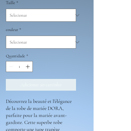
Taille
*
couleur
*
Quantidade
*
Adicionar ao carrinho
Découvrez la beauté et l'élégance
de la robe de mariée DORA,
parfaite pour la mariée avant-
gardiste. Cette superbe robe
comporte une jupe trapèze