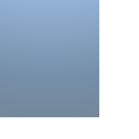
mesures
La couleur de la robe peut se différencier de
celle ci sur la photo. La couleur depend
aussi des paramètres de votre moniteur, des
paramètres de l'appareil photo et des
conditions séance photo.