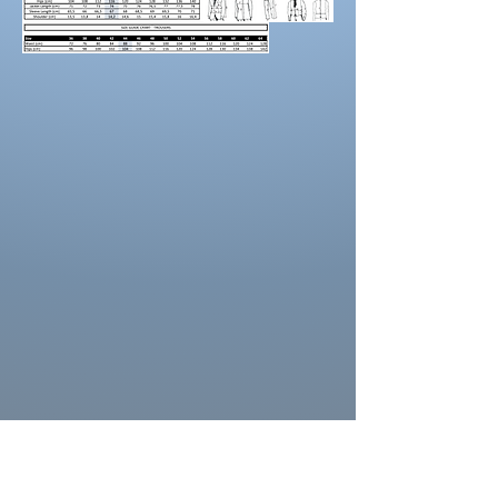
Portez des chaussures avec la hauteur de
talon correcte pour les mesures d’ourlet ou
d’entrejambe.
La couleur de la robe peut se différencier de
celle ci sur la photo. La couleur depend
aussi des paramètres de votre moniteur, des
paramètres de l'appareil photo et des
conditions séance photo.