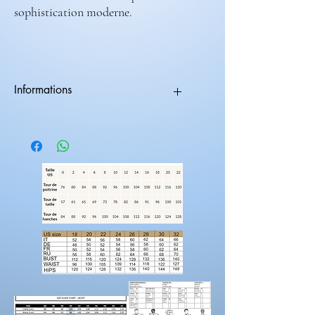
sophistication moderne.
Informations
Les robes nécessite 2 mois de fabrications.
vous avez la possibilitée d'ajouter des
éléments supplémentaires a votre
créations.
suppléments dentelles
suppléments volumes
longueur traine
manches
Prendre vos mesures!
Préparez une feuille de référence
sur
laquelle vous pouvez noter les mesures et
maintenez une
bonne posture
lorsque vous
positionnez le mètre ruban.
Demandez à un
ami de vous aider.