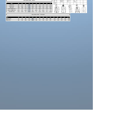
laquelle vous pouvez noter les mesures et
maintenez une
bonne posture
lorsque vous
positionnez le mètre ruban.
Demandez à un
ami de vous aider.
Portez des chaussures avec la hauteur de
talon correcte pour les mesures d’ourlet ou
d’entrejambe.
Reportez-vous au tableau des prises de
mesures
La couleur des costumes peut se
différencier de celle ci sur la photo.
La couleur depend aussi des paramètres de
votre moniteur, des paramètres de
l'appareil photo et des conditions séance
photo.