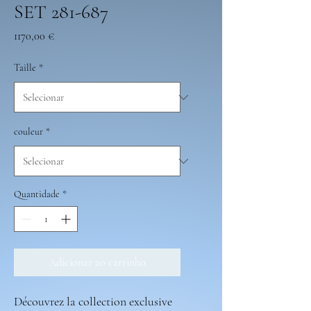
SET 281-687
Preço
1170,00 €
Taille
*
couleur
*
Quantidade
*
Adicionar ao carrinho
Découvrez la collection exclusive