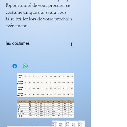
l'opportunité de vous procurer ce
costume unique qui saura vous
faire briller lors de votre prochain
événement.
les costumes
Tous les costumes sont modifiables.
Vous pouvez choisir une coupe avec une
couleur différente
ex:(coupe 236-708) ( couleur 235-682).
Les costumes nécessite 2 mois de
fabrications.
Laissez nous un message pour toutes
modification de couleur, de coupe.
Rendez-vous sur la catégorie accessoires
hommes
Pour prendre vos mesures!
Préparez une feuille de référence
sur