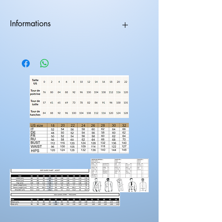
Informations
Les tenues nécessite 2 mois de fabrications.
vous avez la possibilitée d'ajouter des
éléments supplémentaires a votre
créations.
suppléments dentelles
suppléments volumes
longueur traine
manches
Rendez-vous sur la catégorie
personnalisation
Pour prendre vos mesures!
Préparez une feuille de référence
sur
laquelle vous pouvez noter les mesures et
maintenez une
bonne posture
lorsque vous
positionnez le mètre ruban.
Demandez à un
ami de vous aider.
Portez des chaussures avec la hauteur de