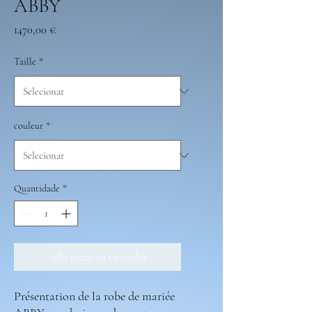
ABBY
Preço
1470,00 €
Taille
*
couleur
*
Quantidade
*
Adicionar ao carrinho
Présentation de la robe de mariée