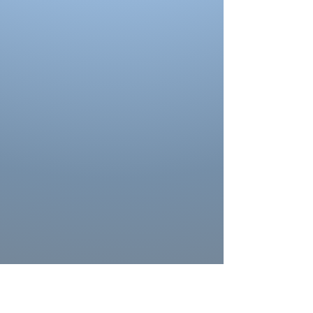
talon correcte pour les mesures d’ourlet ou
d’entrejambe.
Reportez-vous au tableau des prises de
mesures
La couleur de la robe peut se différencier de
celle ci sur la photo. La couleur depend
aussi des paramètres de votre moniteur, des
paramètres de l'appareil photo et des
conditions séance photo.