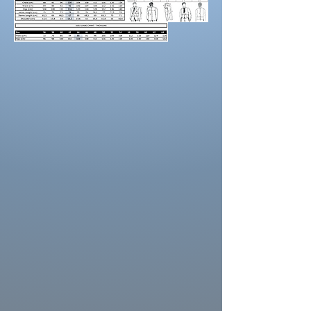
maintenez une
bonne posture
lorsque vous
positionnez le mètre ruban.
Demandez à un
ami de vous aider.
Portez des chaussures avec la hauteur de
talon correcte pour les mesures d’ourlet ou
d’entrejambe.
Reportez-vous au tableau des prises de
mesures
La couleur des costumes peut se
différencier de celle ci sur la photo.
La couleur depend aussi des paramètres de
votre moniteur, des paramètres de
l'appareil photo et des conditions séance
photo.