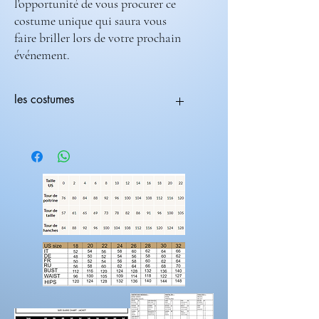
l'opportunité de vous procurer ce
costume unique qui saura vous
faire briller lors de votre prochain
événement.
les costumes
Tous les costumes sont modifiables.
Vous pouvez choisir une coupe avec une
couleur différente
ex:(coupe 236-708) ( couleur 235-682).
Les costumes nécessite 2 mois de
fabrications.
Laissez nous un message pour toutes
modification de couleur, de coupe.
Rendez-vous sur la catégorie accessoires
hommes
Pour prendre vos mesures!
Préparez une feuille de référence
sur
laquelle vous pouvez noter les mesures et