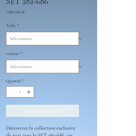
SET 282-686
Prix
1 180,00 €
Taille
*
couleur
*
Quantité
*
Ajouter au panier
Découvrez la collection exclusive
de 2025 avec le SET 282-686, un