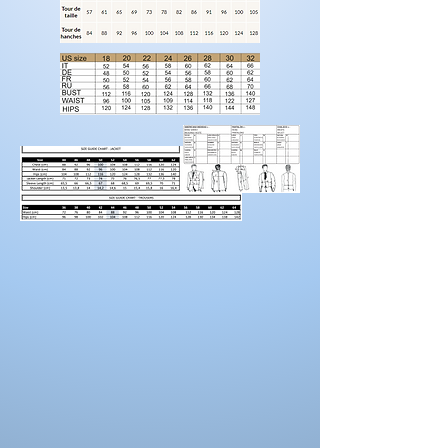
fabrications.
Laissez nous un message pour toutes
modification de couleur, de coupe.
Rendez-vous sur la catégorie accessoires
hommes
Pour prendre vos mesures!
Préparez une feuille de référence
sur
laquelle vous pouvez noter les mesures et
maintenez une
bonne posture
lorsque vous
positionnez le mètre ruban.
Demandez à un
ami de vous aider.
Portez des chaussures avec la hauteur de
talon correcte pour les mesures d’ourlet ou
d’entrejambe.
Reportez-vous au tableau des prises de
mesures
La couleur des costumes peut se
différencier de celle ci sur la photo.
La couleur depend aussi des paramètres de
votre moniteur, des paramètres de
l'appareil photo et des conditions séance
photo.