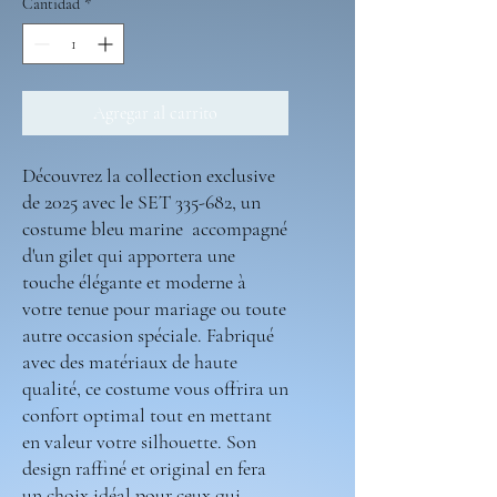
Cantidad
*
Agregar al carrito
Découvrez la collection exclusive
de 2025 avec le SET 335-682, un
costume bleu marine accompagné
d'un gilet qui apportera une
touche élégante et moderne à
votre tenue pour mariage ou toute
autre occasion spéciale. Fabriqué
avec des matériaux de haute
qualité, ce costume vous offrira un
confort optimal tout en mettant
en valeur votre silhouette. Son
design raffiné et original en fera
un choix idéal pour ceux qui