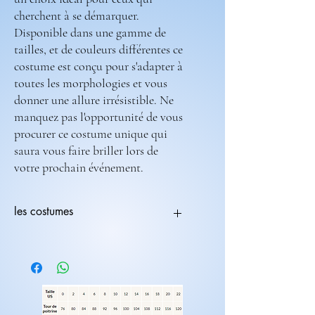
cherchent à se démarquer.
Disponible dans une gamme de
tailles, et de couleurs différentes ce
costume est conçu pour s'adapter à
toutes les morphologies et vous
donner une allure irrésistible. Ne
manquez pas l'opportunité de vous
procurer ce costume unique qui
saura vous faire briller lors de
votre prochain événement.
les costumes
Tous les costumes sont modifiables.
Vous pouvez choisir une coupe avec une
couleur différente
ex:(coupe 236-708) ( couleur 235-682).
Les costumes nécessite 2 mois de