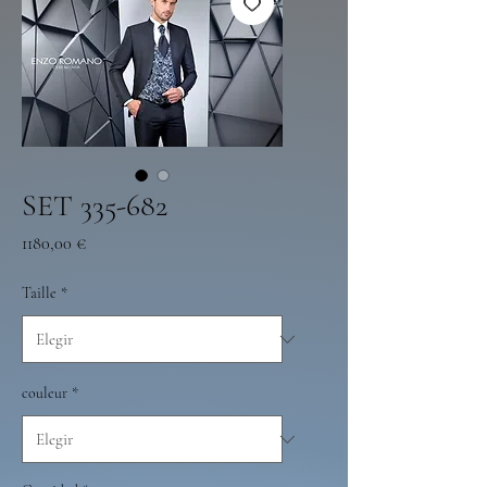
SET 335-682
Precio
1180,00 €
Taille
*
couleur
*