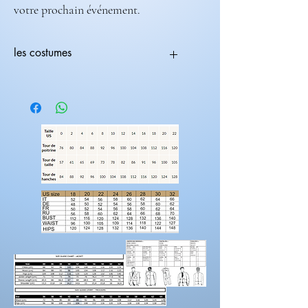
votre prochain événement.
les costumes
Tous les costumes sont modifiables.
Vous pouvez choisir une coupe avec une
couleur différente
ex:(coupe 236-708) ( couleur 235-682).
Les costumes nécessite 2 mois de
fabrications.
Laissez nous un message pour toutes
modification de couleur, de coupe.
Rendez-vous sur la catégorie accessoires
hommes
Pour prendre vos mesures!
Préparez une feuille de référence
sur
laquelle vous pouvez noter les mesures et
maintenez une
bonne posture
lorsque vous
positionnez le mètre ruban.
Demandez à un
ami de vous aider.