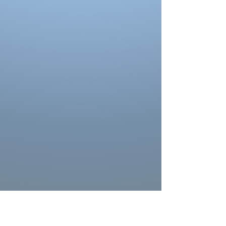
Portez des chaussures avec la hauteur de
talon correcte pour les mesures d’ourlet ou
d’entrejambe.
Reportez-vous au tableau des prises de
mesures
La couleur des costumes peut se
différencier de celle ci sur la photo.
La couleur depend aussi des paramètres de
votre moniteur, des paramètres de
l'appareil photo et des conditions séance
photo.