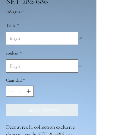
SET 282-686
Precio
1180,00 €
Taille
*
couleur
*
Cantidad
*
Agregar al carrito
Découvrez la collection exclusive
de 2025 avec le SET 282-686, un