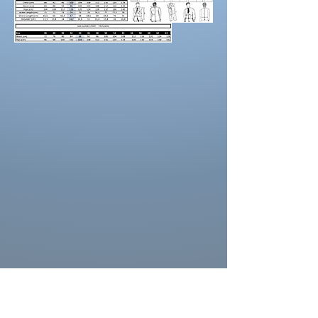
maintenez une
bonne posture
lorsque vous
positionnez le mètre ruban.
Demandez à un
ami de vous aider.
Portez des chaussures avec la hauteur de
talon correcte pour les mesures d’ourlet ou
d’entrejambe.
Reportez-vous au tableau des prises de
mesures
La couleur des costumes peut se
différencier de celle ci sur la photo.
La couleur depend aussi des paramètres de
votre moniteur, des paramètres de
l'appareil photo et des conditions séance
photo.