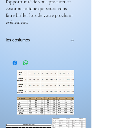
l'opportunité de vous procurer ce
costume unique qui saura vous
faire briller lors de votre prochain
événement.
les costumes
Tous les costumes sont modifiables.
Vous pouvez choisir une coupe avec une
couleur différente
ex:(coupe 236-708) ( couleur 235-682).
Les costumes nécessite 2 mois de
fabrications.
Laissez nous un message pour toutes
modification de couleur, de coupe.
Rendez-vous sur la catégorie accessoires
hommes
Pour prendre vos mesures!
Préparez une feuille de référence
sur
laquelle vous pouvez noter les mesures et