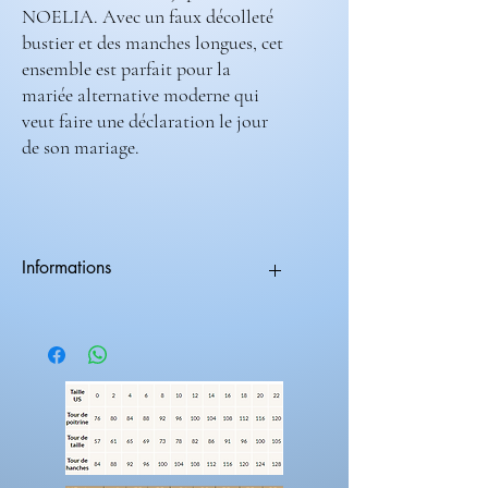
NOELIA. Avec un faux décolleté
bustier et des manches longues, cet
ensemble est parfait pour la
mariée alternative moderne qui
veut faire une déclaration le jour
de son mariage.
Informations
Les robes nécessite 2 mois de fabrications.
vous avez la possibilitée d'ajouter des
éléments supplémentaires a votre
créations.
suppléments dentelles
suppléments volumes
longueur traine
manches