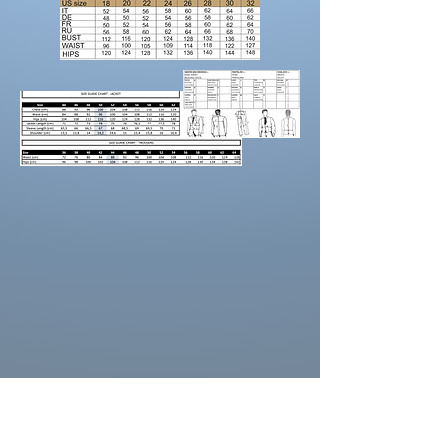
Prendre vos mesures!
Préparez une feuille de référence
sur
laquelle vous pouvez noter les mesures et
maintenez une
bonne posture
lorsque vous
positionnez le mètre ruban.
Demandez à un
ami de vous aider.
Portez des chaussures avec la hauteur de
talon correcte pour les mesures d’ourlet ou
d’entrejambe.
La couleur de la robe peut se différencier de
celle ci sur la photo. La couleur depend
aussi des paramètres de votre moniteur, des
paramètres de l'appareil photo et des
conditions séance photo.