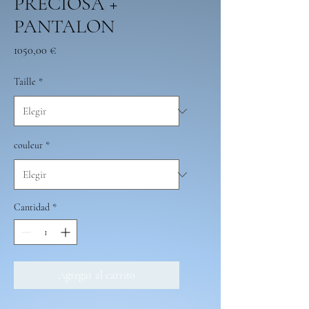
PRECIOSA +
PANTALON
Precio
1050,00 €
Taille
*
couleur
*
Cantidad
*
Agregar al carrito