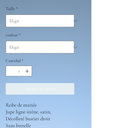
Taille
*
couleur
*
Cantidad
*
Agregar al carrito
Robe de mariée
Jupe ligne sirène, satin,
Décolleté bustier droit
Sans bretelle