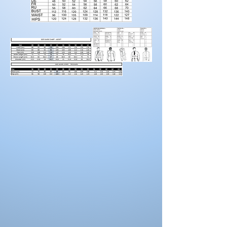
Tour
61
65
69
73
78
82
talon correcte pour les mesures d’ourlet ou
de taille
d’entrejambe.
La couleur de la robe peut se différencier de
Tour
88
92
96
100
104
108
celle ci sur la photo. La couleur depend
de
aussi des paramètres de votre moniteur, des
hanches
paramètres de l'appareil photo et des
conditions séance photo.
Taille us
16
18
20
22
Tour de
108
112
116
120
poitrine
Tour de
91
96
100
105
taille
Tour de
116
120
120
128
hanches