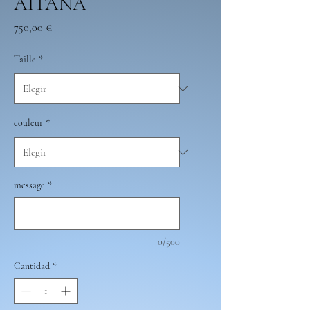
AITANA
Precio
750,00 €
Taille
*
couleur
*
message
*
0/500
Cantidad
*