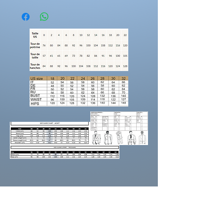
Les tenues nécessite 2 mois de fabrications.
vous avez la possibilitée d'ajouter des
éléments supplémentaires a votre
créations.
suppléments dentelles
suppléments volumes
longueur traine
manches
Rendez-vous sur la catégorie
personnalisation
Pour prendre vos mesures!
Préparez une feuille de référence
sur
laquelle vous pouvez noter les mesures et
maintenez une
bonne posture
lorsque vous
positionnez le mètre ruban.
Demandez à un
ami de vous aider.
Portez des chaussures avec la hauteur de
talon correcte pour les mesures d’ourlet ou
d’entrejambe.
Reportez-vous au tableau des prises de
mesures
La couleur de la robe peut se différencier de