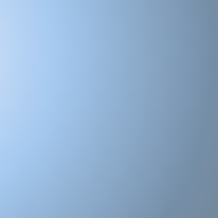
leur 235-682).
 mois de fabrications.
 pour toutes modification de couleur, de
gorie accessoires hommes
s!
référence
sur laquelle vous pouvez noter
ez une
bonne posture
lorsque vous
ban.
Demandez à un ami de vous aider.
ec la hauteur de talon correcte pour les
ntrejambe.
u des prises de mesures
eut se différencier de celle ci sur
end aussi des paramètres de votre
 de l'appareil photo et des conditions