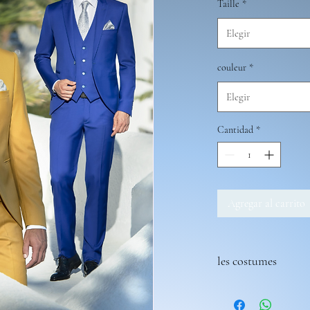
Taille
*
Elegir
couleur
*
Elegir
Cantidad
*
Agregar al carrito
les costumes
Tous les costumes sont 
Vous pouvez choisir une