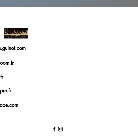
ls.guinot.com
oom.fr
fr
re.fr
pape.com