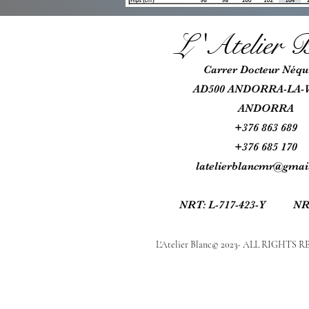
L 'Atel
ie
r B
Car
rer Docteur Néqui
AD500 ANDORRA-LA-
ANDORRA
+376 863 689
+376 685
170
latelierblancmr@gmai
NRT: L-717-423-Y N
R
L'Atelier Blanc© 2023- ALL RIGHTS 