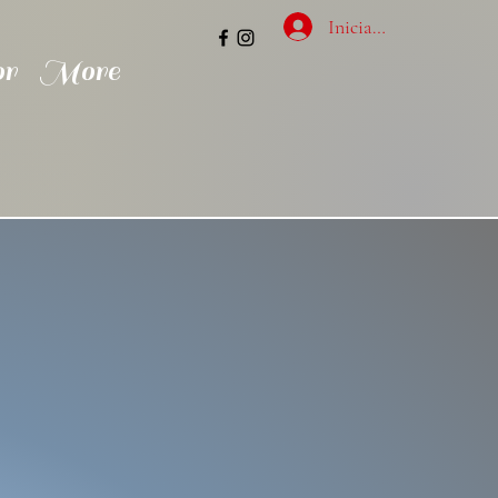
Iniciar sesión
or
More