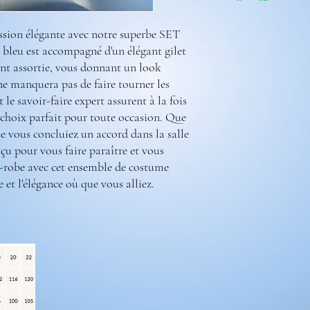
ex:(coupe 236-708) ( cou
Les costumes nécessite 2
ssion élégante avec notre superbe SET
Laissez nous un message
bleu est accompagné d'un élégant gilet
coupe.
ent assortie, vous donnant un look
Rendez-vous sur la caté
e manquera pas de faire tourner les
Pour prendre vos mesure
Préparez une feuille de 
t le savoir-faire expert assurent à la fois
les mesures et mainten
le choix parfait pour toute occasion. Que
positionnez le mètre ru
e vous concluiez un accord dans la salle
Portez des chaussures av
çu pour vous faire paraître et vous
mesures d’ourlet ou d’e
e-robe avec cet ensemble de costume
Reportez-vous au tablea
e et l'élégance où que vous alliez.
La couleur des costumes p
la photo. La couleur dep
moniteur, des paramètres
séance photo.