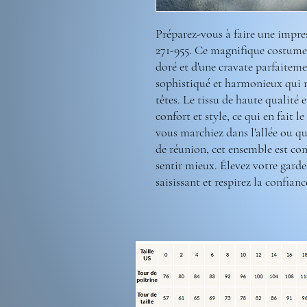
Préparez-vous à faire une impre
271-955. Ce magnifique costume 
doré et d'une cravate parfaitem
sophistiqué et harmonieux qui n
têtes. Le tissu de haute qualité e
confort et style, ce qui en fait 
vous marchiez dans l'allée ou qu
de réunion, cet ensemble est con
sentir mieux. Élevez votre gard
saisissant et respirez la confianc