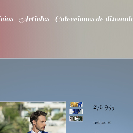
cios
Articles
Colecciones de disenad
271-955
Precio
1168,00 €