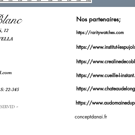
lanc
Nos partenaires;
, 12
https://raritywatches.com
VELLA
https://www.institut-lespujo
https://www.crealinedecobl
l.com
https://www.cueille-l-instant.
https://www.chateaudelongp
S: 22-345
https://www.audomainedu
-
RESERVED
conceptdanai.fr