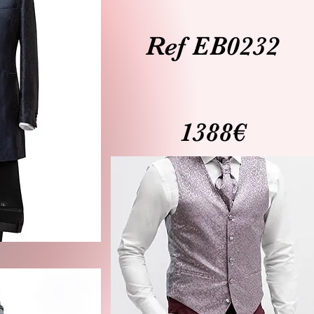
Ref EB0232
1388€