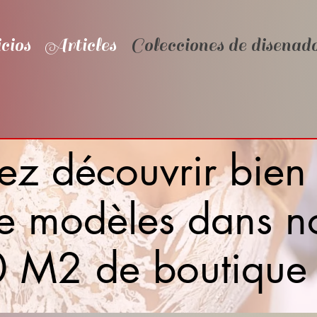
cios
Articles
Colecciones de disenad
ez découvrir bien
 87-8
re modèles dans n
 M2 de boutique