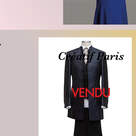
s
Créatif Paris
VENDU