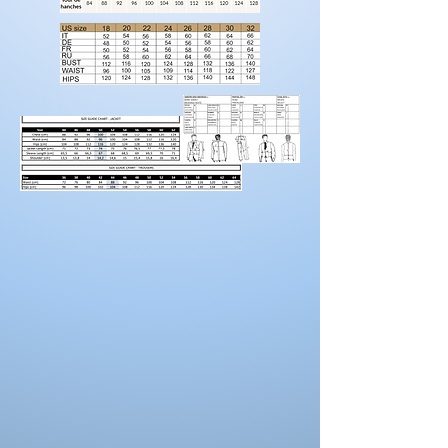
modification de couleur, de coupe.
Rendez-vous sur la catégorie accessoires
hommes
Pour prendre vos mesures!
Préparez une feuille de référence
sur
laquelle vous pouvez noter les mesures et
maintenez une
bonne posture
lorsque vous
positionnez le mètre ruban.
Demandez à un
ami de vous aider.
Portez des chaussures avec la hauteur de
talon correcte pour les mesures d’ourlet ou
d’entrejambe.
Reportez-vous au tableau des prises de
mesures
La couleur des costumes peut se
différencier de celle ci sur la photo.
La couleur depend aussi des paramètres de
votre moniteur, des paramètres de
l'appareil photo et des conditions séance
photo.