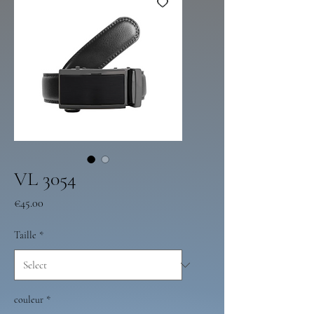
VL 3054
Price
€45.00
Taille
*
couleur
*