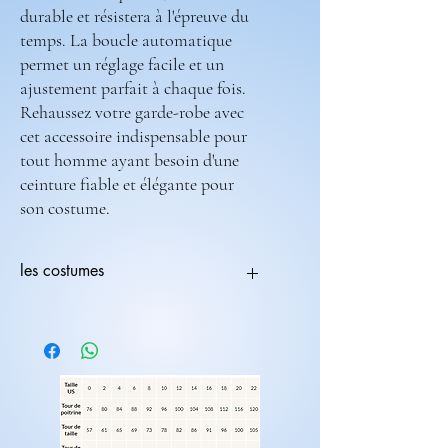
durable et résistera à l'épreuve du
temps. La boucle automatique
permet un réglage facile et un
ajustement parfait à chaque fois.
Rehaussez votre garde-robe avec
cet accessoire indispensable pour
tout homme ayant besoin d'une
ceinture fiable et élégante pour
son costume.
les costumes
Tous les costumes sont modifiables.
Vous pouvez choisir une coupe avec une
couleur différente
ex:(coupe 236-708) ( couleur 235-682).
Les costumes nécessite 2 mois de
fabrications.
Laissez nous un message pour toutes