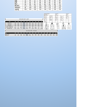
Tour
61
65
69
73
78
82
Portez des chaussures avec la hauteur de
de taille
talon correcte pour les mesures d’ourlet ou
d’entrejambe.
Tour
88
92
96
100
104
108
La couleur de la robe peut se différencier de
de
celle ci sur la photo. La couleur depend
hanches
aussi des paramètres de votre moniteur, des
paramètres de l'appareil photo et des
conditions séance photo.
Taille us
16
18
20
22
Tour de
108
112
116
120
poitrine
Tour de
91
96
100
105
taille
Tour de
116
120
120
128
hanches