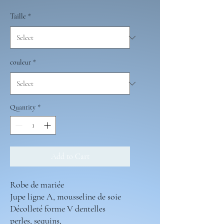
Taille
*
couleur
*
Quantity
*
Add to Cart
Robe de mariée
Jupe ligne A, mousseline de soie
Décolleté forme V dentelles
perles, sequins,