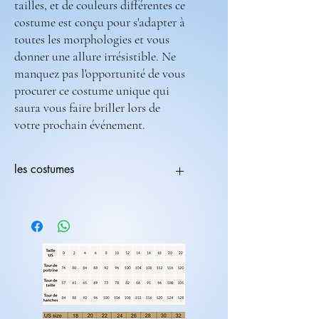
tailles, et de couleurs différentes ce
costume est conçu pour s'adapter à
toutes les morphologies et vous
donner une allure irrésistible. Ne
manquez pas l'opportunité de vous
procurer ce costume unique qui
saura vous faire briller lors de
votre prochain événement.
les costumes
Tous les costumes sont modifiables.
Vous pouvez choisir une coupe avec une
couleur différente
ex:(coupe 236-708) ( couleur 235-682).
Les costumes nécessite 2 mois de
fabrications.
Laissez nous un message pour toutes
modification de couleur, de coupe.