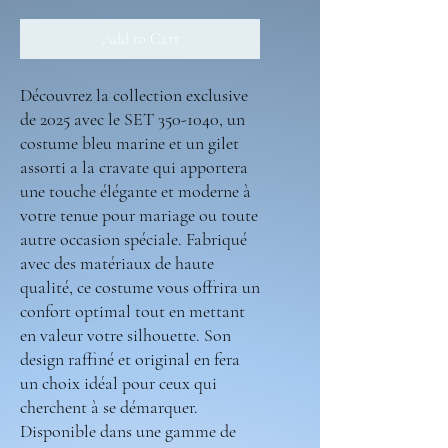
Add to Cart
Découvrez la collection exclusive
de 2025 avec le SET 350-1040, un
costume bleu marine et un gilet
assorti a la cravate qui apportera
une touche élégante et moderne à
votre tenue pour mariage ou toute
autre occasion spéciale. Fabriqué
avec des matériaux de haute
qualité, ce costume vous offrira un
confort optimal tout en mettant
en valeur votre silhouette. Son
design raffiné et original en fera
un choix idéal pour ceux qui
cherchent à se démarquer.
Disponible dans une gamme de