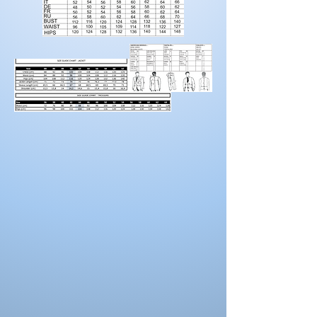
Rendez-vous sur la catégorie accessoires
hommes
Pour prendre vos mesures!
Préparez une feuille de référence
sur
laquelle vous pouvez noter les mesures et
maintenez une
bonne posture
lorsque vous
positionnez le mètre ruban.
Demandez à un
ami de vous aider.
Portez des chaussures avec la hauteur de
talon correcte pour les mesures d’ourlet ou
d’entrejambe.
Reportez-vous au tableau des prises de
mesures
La couleur des costumes peut se
différencier de celle ci sur la photo.
La couleur depend aussi des paramètres de
votre moniteur, des paramètres de
l'appareil photo et des conditions séance
photo.