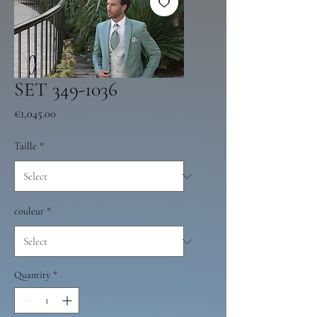
SET 349-1036
Price
€1,045.00
Taille
*
couleur
*
Quantity
*