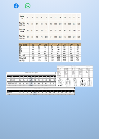
Vous pouvez choisir une coupe avec une
couleur différente
ex:(coupe 236-708) ( couleur 235-682).
Les costumes nécessite 2 mois de
fabrications.
Laissez nous un message pour toutes
modification de couleur, de coupe.
Rendez-vous sur la catégorie accessoires
hommes
Pour prendre vos mesures!
Préparez une feuille de référence
sur
laquelle vous pouvez noter les mesures et
maintenez une
bonne posture
lorsque vous
positionnez le mètre ruban.
Demandez à un
ami de vous aider.
Portez des chaussures avec la hauteur de
talon correcte pour les mesures d’ourlet ou
d’entrejambe.
Reportez-vous au tableau des prises de
mesures
La couleur des costumes peut se
différencier de celle ci sur la photo.