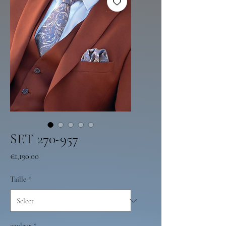
SET 270-957
Price
€1,190.00
Taille
*
couleur
*