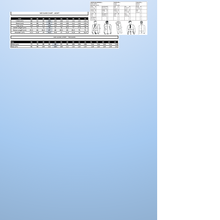
d’entrejambe.
Tour
88
92
96
100
104
108
La couleur de la robe peut se différencier de
de
celle ci sur la photo. La couleur depend
hanches
aussi des paramètres de votre moniteur, des
paramètres de l'appareil photo et des
conditions séance photo.
Taille us
16
18
20
22
Tour de
108
112
116
120
poitrine
Tour de
91
96
100
105
taille
Tour de
116
120
120
128
hanches