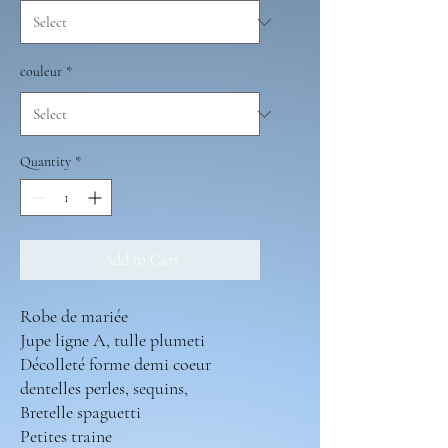
couleur
*
Quantity
*
Add to Cart
Robe de mariée
Jupe ligne A, tulle plumeti
Décolleté forme demi coeur
dentelles perles, sequins,
Bretelle spaguetti
Petites traine