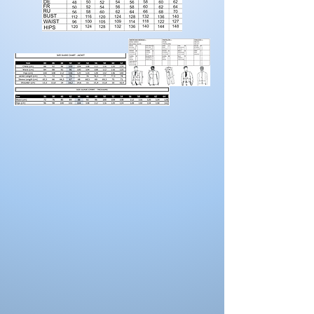
hommes
Pour prendre vos mesures!
Préparez une feuille de référence
sur
laquelle vous pouvez noter les mesures et
maintenez une
bonne posture
lorsque vous
positionnez le mètre ruban.
Demandez à un
ami de vous aider.
Portez des chaussures avec la hauteur de
talon correcte pour les mesures d’ourlet ou
d’entrejambe.
Reportez-vous au tableau des prises de
mesures
La couleur des costumes peut se
différencier de celle ci sur la photo.
La couleur depend aussi des paramètres de
votre moniteur, des paramètres de
l'appareil photo et des conditions séance
photo.