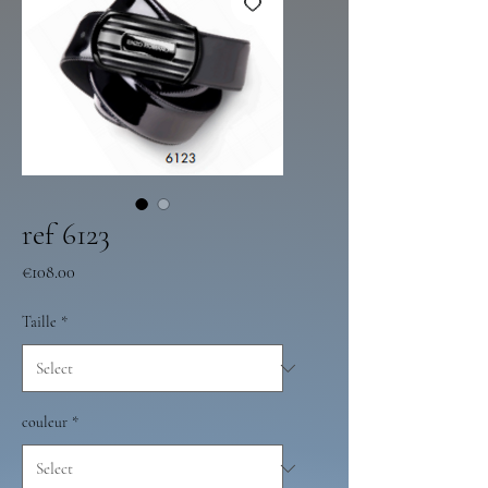
ref 6123
Price
€108.00
Taille
*
couleur
*