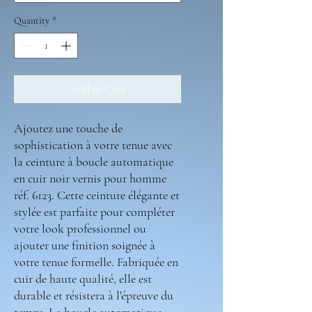
Quantity
*
Add to Cart
Ajoutez une touche de
sophistication à votre tenue avec
la ceinture à boucle automatique
en cuir noir vernis pour homme
réf. 6123. Cette ceinture élégante et
stylée est parfaite pour compléter
votre look professionnel ou
ajouter une finition soignée à
votre tenue formelle. Fabriquée en
cuir de haute qualité, elle est
durable et résistera à l'épreuve du