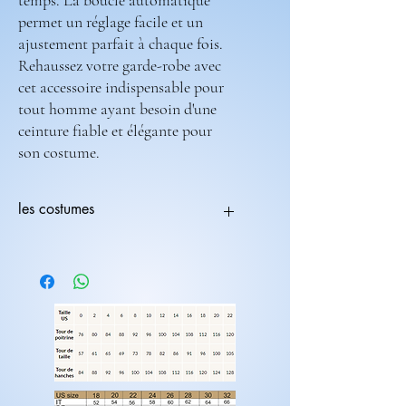
temps. La boucle automatique
permet un réglage facile et un
ajustement parfait à chaque fois.
Rehaussez votre garde-robe avec
cet accessoire indispensable pour
tout homme ayant besoin d'une
ceinture fiable et élégante pour
son costume.
les costumes
Tous les costumes sont modifiables.
Vous pouvez choisir une coupe avec une
couleur différente
ex:(coupe 236-708) ( couleur 235-682).
Les costumes nécessite 2 mois de
fabrications.
Laissez nous un message pour toutes
modification de couleur, de coupe.
Rendez-vous sur la catégorie accessoires