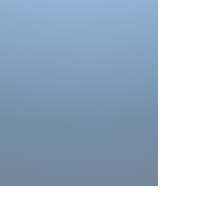
Portez des chaussures avec la hauteur de
talon correcte pour les mesures d’ourlet ou
d’entrejambe.
Reportez-vous au tableau des prises de
mesures
La couleur des costumes peut se
différencier de celle ci sur la photo.
La couleur depend aussi des paramètres de
votre moniteur, des paramètres de
l'appareil photo et des conditions séance
photo.