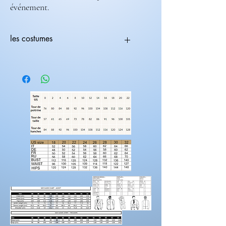
événement.
les costumes
Tous les costumes sont modifiables.
Vous pouvez choisir une coupe avec une
couleur différente
ex:(coupe 236-708) ( couleur 235-682).
Les costumes nécessite 2 mois de
fabrications.
Laissez nous un message pour toutes
modification de couleur, de coupe.
Rendez-vous sur la catégorie accessoires
hommes
Pour prendre vos mesures!
Préparez une feuille de référence
sur
laquelle vous pouvez noter les mesures et
maintenez une
bonne posture
lorsque vous
positionnez le mètre ruban.
Demandez à un
ami de vous aider.