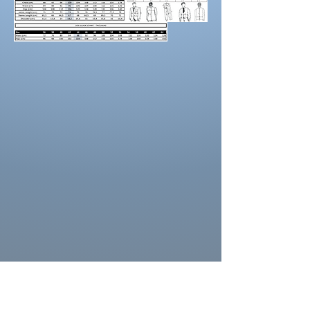
maintenez une
bonne posture
lorsque vous
positionnez le mètre ruban.
Demandez à un
ami de vous aider.
Portez des chaussures avec la hauteur de
talon correcte pour les mesures d’ourlet ou
d’entrejambe.
Reportez-vous au tableau des prises de
mesures
La couleur des costumes peut se
différencier de celle ci sur la photo.
La couleur depend aussi des paramètres de
votre moniteur, des paramètres de
l'appareil photo et des conditions séance
photo.