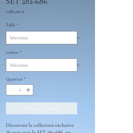
SET 282-686
Price
1.180,00 €
Taille
*
couleur
*
Quantitat
*
Afegeix a la cistella
Découvrez la collection exclusive
de 2025 avec le SET 282-686, un