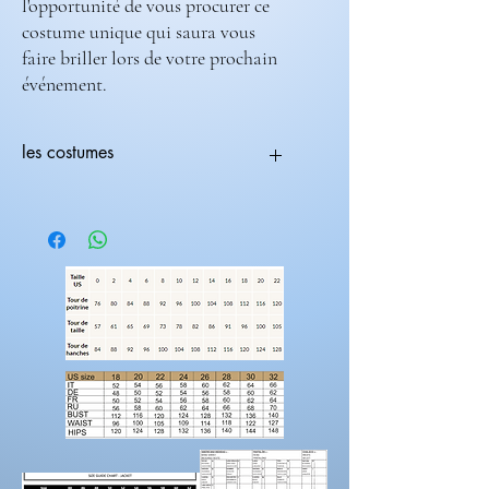
l'opportunité de vous procurer ce
costume unique qui saura vous
faire briller lors de votre prochain
événement.
les costumes
Tous les costumes sont modifiables.
Vous pouvez choisir une coupe avec une
couleur différente
ex:(coupe 236-708) ( couleur 235-682).
Les costumes nécessite 2 mois de
fabrications.
Laissez nous un message pour toutes
modification de couleur, de coupe.
Rendez-vous sur la catégorie accessoires
hommes
Pour prendre vos mesures!
Préparez une feuille de référence
sur
laquelle vous pouvez noter les mesures et