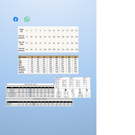
Les tenues nécessite 2 mois de fabrications.
vous avez la possibilitée d'ajouter des
éléments supplémentaires a votre
créations.
suppléments dentelles
suppléments volumes
longueur traine
manches
Rendez-vous sur la catégorie
personnalisation
Pour prendre vos mesures!
Préparez une feuille de référence
sur
laquelle vous pouvez noter les mesures et
maintenez une
bonne posture
lorsque vous
positionnez le mètre ruban.
Demandez à un
ami de vous aider.
Portez des chaussures avec la hauteur de
talon correcte pour les mesures d’ourlet ou
d’entrejambe.
Reportez-vous au tableau des prises de