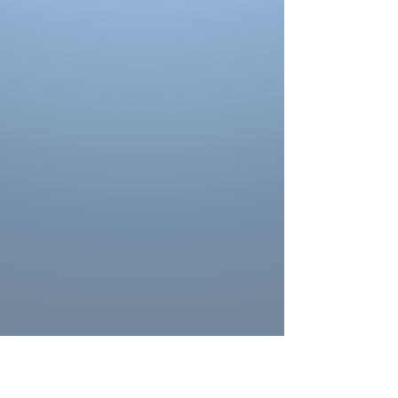
mesures
La couleur de la robe peut se différencier de
celle ci sur la photo. La couleur depend
aussi des paramètres de votre moniteur, des
paramètres de l'appareil photo et des
conditions séance photo.